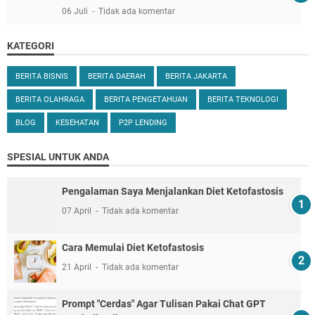
06 Juli
Tidak ada komentar
KATEGORI
BERITA BISNIS
BERITA DAERAH
BERITA JAKARTA
BERITA OLAHRAGA
BERITA PENGETAHUAN
BERITA TEKNOLOGI
BLOG
KESEHATAN
P2P LENDING
SPESIAL UNTUK ANDA
Pengalaman Saya Menjalankan Diet Ketofastosis
07 April
Tidak ada komentar
Cara Memulai Diet Ketofastosis
21 April
Tidak ada komentar
Prompt "Cerdas" Agar Tulisan Pakai Chat GPT