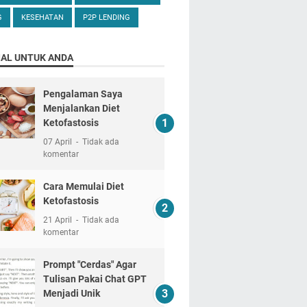
G
KESEHATAN
P2P LENDING
IAL UNTUK ANDA
Pengalaman Saya
Menjalankan Diet
Ketofastosis
07 April
Tidak ada
komentar
Cara Memulai Diet
Ketofastosis
21 April
Tidak ada
komentar
Prompt "Cerdas" Agar
Tulisan Pakai Chat GPT
Menjadi Unik