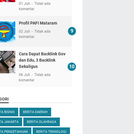
01 Juli
Tidak ada
komentar
Profil PAFI Mataram
02 Juli
Tidak ada
komentar
Cara Dapat Backlink Gov
dan Edu, 3 Backlink
Sekaligus
06 Juli
Tidak ada
komentar
GORI
TA BISNIS
BERITA DAERAH
TA JAKARTA
BERITA OLAHRAGA
ITA PENGETAHUAN
BERITA TEKNOLOGI