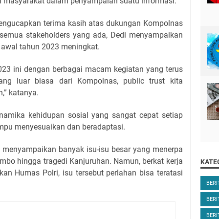
 masyarakat dalam penyampaian suatu informasi.
engucapkan terima kasih atas dukungan Kompolnas
 semua stakeholders yang ada, Dedi menyampaikan
da awal tahun 2023 meningkat.
2023 ini dengan berbagai macam kegiatan yang terus
ng luar biasa dari Kompolnas, public trust kita
,” katanya.
inamika kehidupan sosial yang sangat cepat setiap
ampu menyesuaikan dan beradaptasi.
i menyampaikan banyak isu-isu besar yang menerpa
Sambo hingga tragedi Kanjuruhan. Namun, berkat kerja
KATE
kan Humas Polri, isu tersebut perlahan bisa teratasi
BERI
BERI
BER