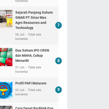
komentar
Sejarah Panjang Saham
SMAR PT Sinar Mas
Agro Resources and
Technology
06 Juli
Tidak ada
komentar
Dua Saham IPO CRSN
dan MAHA, Cukup
Menarik!
01 Juli
Tidak ada
komentar
Profil PAFI Mataram
02 Juli
Tidak ada
komentar
Cara Dapat Backlink Gov